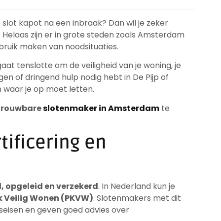
e slot kapot na een inbraak? Dan wil je zeker
Helaas zijn er in grote steden zoals Amsterdam
bruik maken van noodsituaties.
at tenslotte om de veiligheid van je woning, je
ngen of dringend hulp nodig hebt in De Pijp of
 waar je op moet letten.
trouwbare
slotenmaker in Amsterdam
te
tificering en
d, opgeleid en verzekerd
. In Nederland kun je
k Veilig Wonen (PKVW)
. Slotenmakers met dit
dseisen en geven goed advies over