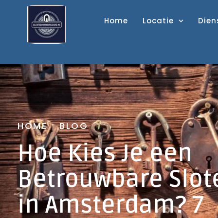
Home
Locatie
Dien
HOME
BLOG
Hoe Kies Je een
Betrouwbare Slo
in Amsterdam? 7