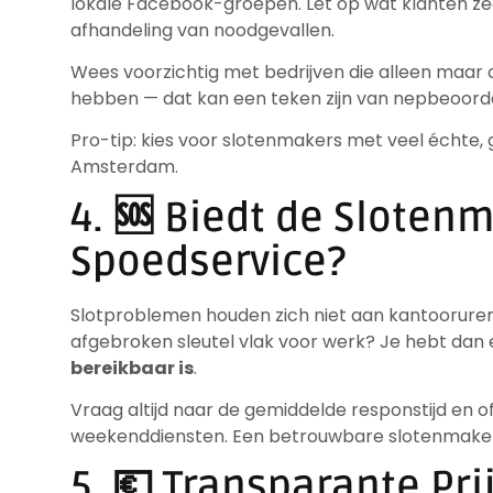
lokale Facebook-groepen. Let op wat klanten zegg
afhandeling van noodgevallen.
Wees voorzichtig met bedrijven die alleen maar o
hebben — dat kan een teken zijn van nepbeoorde
Pro-tip: kies voor slotenmakers met veel échte, 
Amsterdam.
4. 🆘 Biedt de Sloten
Spoedservice?
Slotproblemen houden zich niet aan kantooruren.
afgebroken sleutel vlak voor werk? Je hebt dan
bereikbaar is
.
Vraag altijd naar de gemiddelde responstijd en o
weekenddiensten. Een betrouwbare slotenmaker zal 
5. 💶 Transparante Pri