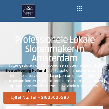
Professionele Lokale
Slotenmaker In
Amsterdam
Buitengesloten of met spoed een slotenmaker nodig?
Sleutelkoning Holland
is 24/7 actief in heel Amsterdam.
Met snelle service, eerlijke prijzen en gecertificeerde
vakmensen lossen wij elk slotprobleem direct en schadevrij
op. Kies voor zekerheid met jouw lokale slotenexpert.
Bel Nu: tel:+31636035286