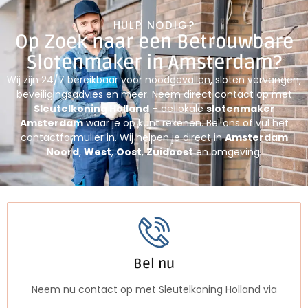
HULP NODIG?
Op Zoek naar een Betrouwbare
Slotenmaker in Amsterdam?
Wij zijn 24/7 bereikbaar voor noodgevallen, sloten vervangen,
beveiligingsadvies en meer. Neem direct contact op met
Sleutelkoning Holland
– de lokale
slotenmaker
Amsterdam
waar je op kunt rekenen.
Bel ons of vul het
contactformulier in. Wij helpen je direct in
Amsterdam
Noord
,
West
,
Oost
,
Zuidoost
en omgeving.
Bel nu
Neem nu contact op met Sleutelkoning Holland via