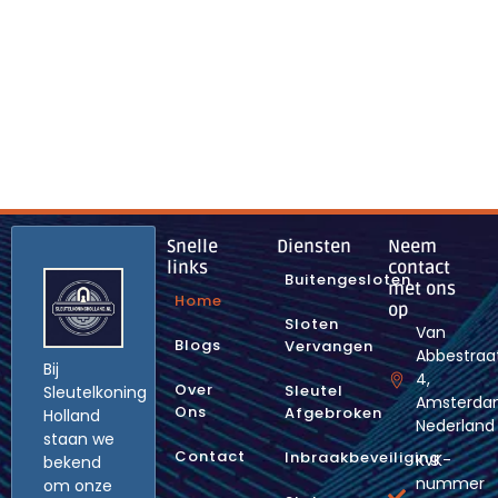
Snelle
Diensten
Neem
links
contact
Buitengesloten
met ons
Home
op
Sloten
Van
Blogs
Vervangen
Abbestraa
Bij
4,
Over
Sleutel
Sleutelkoning
Amsterda
Ons
Afgebroken
Holland
Nederland
staan we
Contact
Inbraakbeveiliging
KvK-
bekend
nummer
om onze