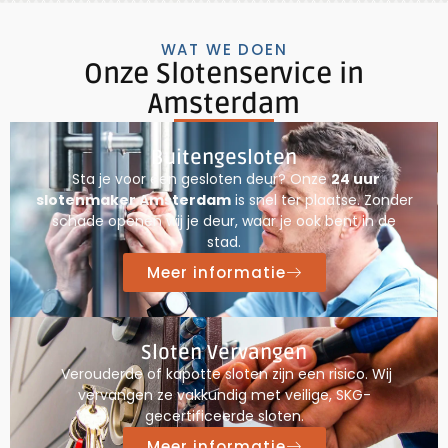
WAT WE DOEN
Onze Slotenservice in
Amsterdam
Buitengesloten
Sta je voor een gesloten deur? Onze
24 uur
slotenmaker Amsterdam
is snel ter plaatse. Zonder
schade openen wij je deur, waar je ook bent in de
stad.
Meer informatie
Sloten Vervangen
Verouderde of kapotte sloten zijn een risico. Wij
vervangen ze vakkundig met veilige, SKG-
gecertificeerde sloten.
Meer informatie