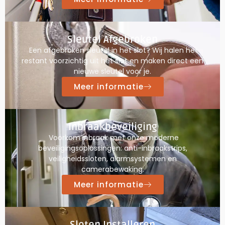
Sleutel Afgebroken
Een afgebroken sleutel in het slot? Wij halen het
restant voorzichtig uit het slot en maken direct een
nieuwe sleutel voor je.
Meer informatie
Inbraakbeveiliging
Voorkom inbraak met onze moderne
beveiligingsoplossingen: anti-inbraakstrips,
veiligheidssloten, alarmsystemen en
camerabewaking.
Meer informatie
Sloten Installeren