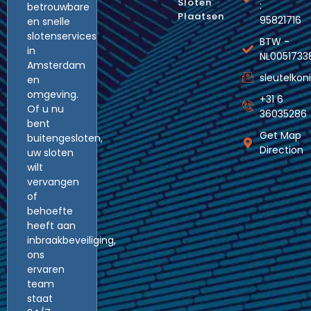
Sloten
:
betrouwbare
Plaatsen
95821716
en snelle
slotenservices
BTW -
in
NL0051733
Amsterdam
sleutelko
en
omgeving.
+31 6
Of u nu
36035286
bent
Get Map
buitengesloten,
Direction
uw sloten
wilt
vervangen
of
behoefte
heeft aan
inbraakbeveiliging,
ons
ervaren
team
staat