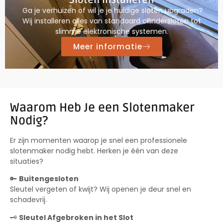
Ga je verhuizen of wil je je huidige sloten upgraden?
Wij installeren alles van standaard cilindersloten tot
slimme elektronische systemen.
Meer informatie
Waarom Heb Je een Slotenmaker
Nodig?
Er zijn momenten waarop je snel een professionele
slotenmaker nodig hebt. Herken je één van deze
situaties?
🔑
Buitengesloten
Sleutel vergeten of kwijt? Wij openen je deur snel en
schadevrij.
🗝️
Sleutel Afgebroken in het Slot