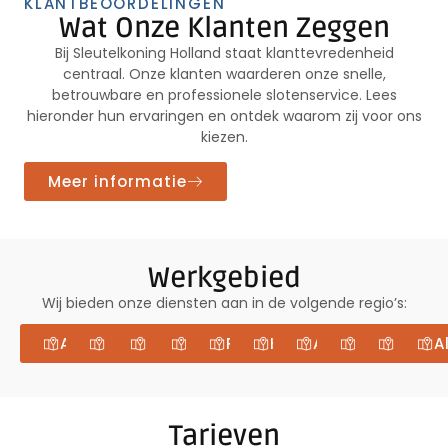
KLANTBEOORDELINGEN
Wat Onze Klanten Zeggen
Bij Sleutelkoning Holland staat klanttevredenheid
centraal.
Onze klanten waarderen onze snelle,
betrouwbare en professionele slotenservice.
Lees
hieronder hun ervaringen en ontdek waarom zij voor ons
kiezen.
Meer informatie
Werkgebied
Wij bieden onze diensten aan in de volgende regio’s:​
Amstelveen
Zaandam
Hilversum
Haarlem
Purmerend
Hoofddorp
Assendelft
Uithoorn
Ijmui
A
Tarieven