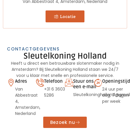
Van Abbestraat 4, Amsterdam, Nederland​
Locatie
CONTACTGEGEVENS
Sleutelkoning Holland
Heeft u direct een betrouwbare slotenmaker nodig in
Amsterdam? Bij Sleutelkoning Holland staan we 24/7
voor u klaar met snelle en professionele service.
Adres
Telefoon
Stuur ons
Openingstij
een e-mail
Van
+31 6 3603
24 uur per
Sleutelkoningholland@gmai
Abbestraat
5286
dag, 7 dagen
4,
per week
Amsterdam,
Nederland
Bezoek nu