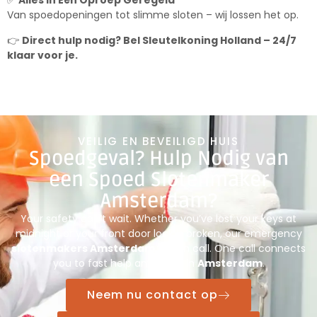
✅
Alles in Één Oproep Geregeld
Van spoedopeningen tot slimme sloten – wij lossen het op.
👉
Direct hulp nodig? Bel Sleutelkoning Holland – 24/7
klaar voor je.
VEILIG EN BEVEILIGD HUIS
Spoedgeval? Hulp Nodig van
een Spoed Slotenmaker
Amsterdam?
Your safety can’t wait. Whether you’ve lost your keys at
midnight or your front door lock is broken, our emergency
slotenmakers Amsterdam
are on call. One call connects
you to fast help anywhere in
Amsterdam
.
Neem nu contact op